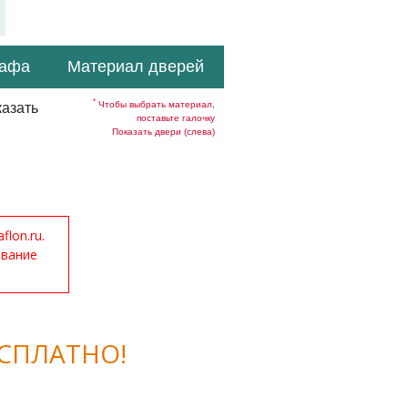
кафа
Материал дверей
*
Чтобы выбрать материал,
азать
поставьте галочку
Показать двери (слева)
lon.ru.
ование
СПЛАТНО!