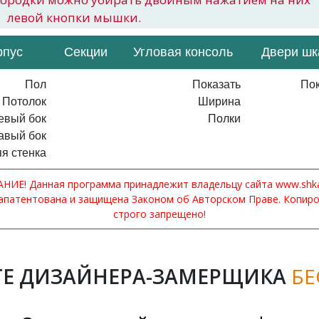
левой кнопки мышки.
рпус
Секции
Угловая консоль
Двери ш
Пол
Показать
Пок
Потолок
Ширина
евый бок
Полки
авый бок
я стенка
ИЕ! Данная программа принадлежит владельцу сайта www.shkaf
апатентована и защищена Законом об Авторском Праве. Копир
строго запрещено!
Е ДИЗАЙНЕРА-ЗАМЕРЩИКА
БЕ