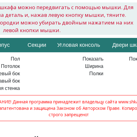
шкафа можно передвигать с помощью мышки. Для
на деталь и, нажав левую кнопку мышки, тяните.
городки можно убирать двойным нажатием на них
левой кнопки мышки.
рпус
Секции
Угловая консоль
Двери ш
Пол
Показать
Пок
Потолок
Ширина
евый бок
Полки
авый бок
я стенка
ИЕ! Данная программа принадлежит владельцу сайта www.shkaf
апатентована и защищена Законом об Авторском Праве. Копир
строго запрещено!