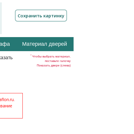
кафа
Материал дверей
*
Чтобы выбрать материал,
азать
поставьте галочку
Показать двери (слева)
lon.ru.
ование