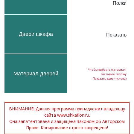
Полки
Двери шкафа
Показать
*
Чтобы выбрать материал,
Материал дверей
поставьте галочку
Показать двери (слева)
ВНИМАНИЕ! Данная программа принадлежит владельцу
сайта www.shkaflon.ru.
Она запатентована и защищена Законом об Авторском
Праве. Копирование строго запрещено!