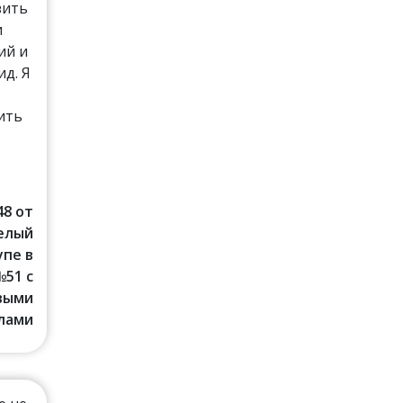
зить
и
ий и
д. Я
ить
48 от
Белый
упе в
№51 с
выми
лами