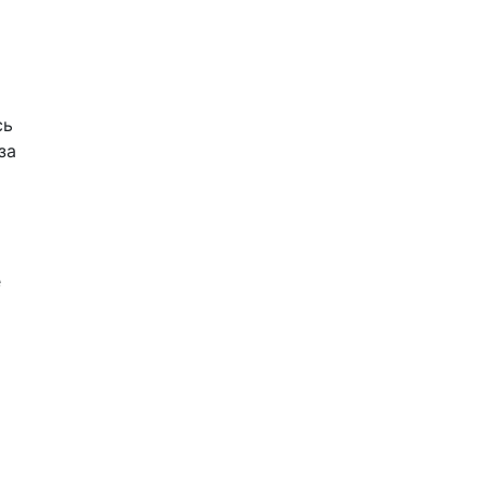
сь
за
е